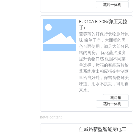
蒸烤一体机
BJX10A.B-30N(弹压无拉
手)
营养蒸的好保持食物原汁原
味 简单干净，大面积的黑
色台面使用，满足大部分风
格的厨房。 优化蒸汽湿度
提升食物口感 根据不同菜
单选择，烤箱的智能芯片给
蒸系统发出相应指令控制蒸
量恰当好处，保留食物鲜美
味道。用水不挑剔，可用自
来水。
蒸烤箱
蒸烤一体机
news content
佳威路新型智能厨电工