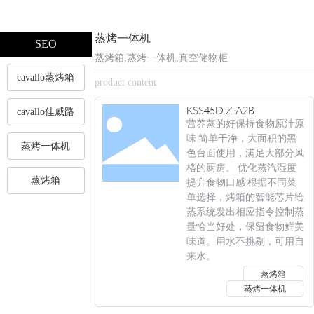
蒸烤一体机
SEO
蒸烤箱,蒸烤一体机,真空储物柜
cavallo蒸烤箱
product content
KSS45D.Z-A2B
cavallo佳威路
营养蒸的好保持食物原汁原
味 简单干净，大面积的黑
蒸烤一体机
色台面使用，满足大部分风
格的厨房。 优化蒸汽湿度
蒸烤箱
提升食物口感 根据不同菜
单选择，烤箱的智能芯片给
蒸系统发出相应指令控制蒸
量恰当好处，保留食物鲜美
味道。用水不挑剔，可用自
来水。
蒸烤箱
蒸烤一体机