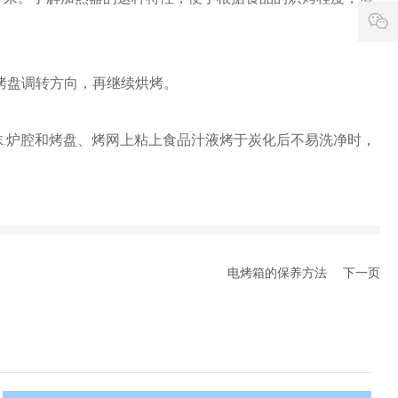
间
l
:
o
9
.
:
c
0
烤盘调转方向，再继续烘烤。
o
0
-
.
1
.炉腔和烤盘、烤网上粘上食品汁液烤于炭化后不易洗净时，
c
8
n
:
0
0
电烤箱的保养方法
下一页