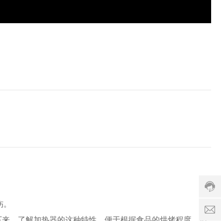
客
服
热
线
:
4
0
0
a
8
r
1
k
2
e
3
t
2
0
c
0
a
服
v
务
伤。
a
时
却下来。了解加热器的这种特性，便于根据食品的烘烤程度，适
l